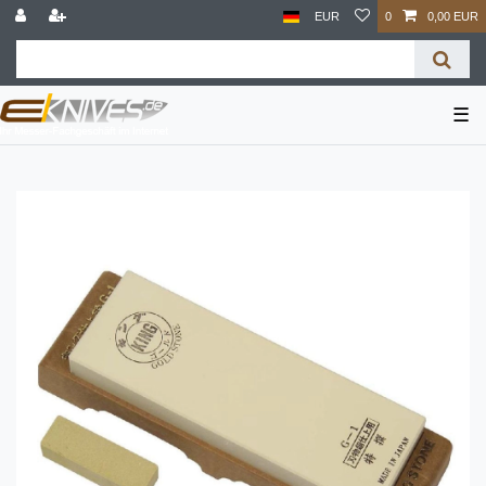
EUR
0
0,00 EUR
☰