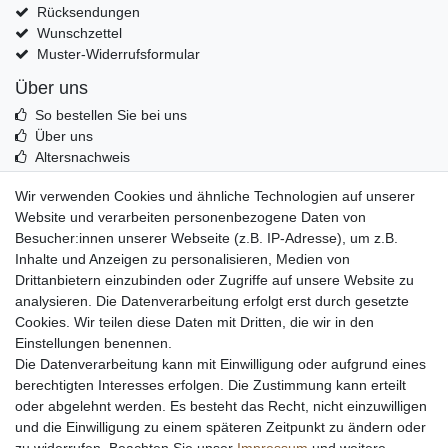
Rücksendungen
Wunschzettel
Muster-Widerrufsformular
Über uns
So bestellen Sie bei uns
Über uns
Altersnachweis
Entsorgung & Umwelt
Wir verwenden Cookies und ähnliche Technologien auf unserer
Echtheit von Kundenbewertungen
Website und verarbeiten personenbezogene Daten von
Messer Info Forum
Besucher:innen unserer Webseite (z.B. IP-Adresse), um z.B.
Inhalte und Anzeigen zu personalisieren, Medien von
Messer schärfen
Drittanbietern einzubinden oder Zugriffe auf unsere Website zu
Messerhersteller
analysieren. Die Datenverarbeitung erfolgt erst durch gesetzte
Stahltabelle
Cookies. Wir teilen diese Daten mit Dritten, die wir in den
Stahlarten
Einstellungen benennen.
Rockwell Härte
Die Datenverarbeitung kann mit Einwilligung oder aufgrund eines
Messerarten
berechtigten Interesses erfolgen. Die Zustimmung kann erteilt
Klingenformen
oder abgelehnt werden. Es besteht das Recht, nicht einzuwilligen
Holzarten
und die Einwilligung zu einem späteren Zeitpunkt zu ändern oder