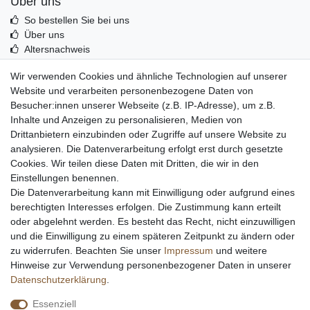
Über uns
So bestellen Sie bei uns
Über uns
Altersnachweis
Entsorgung & Umwelt
Wir verwenden Cookies und ähnliche Technologien auf unserer
Echtheit von Kundenbewertungen
Website und verarbeiten personenbezogene Daten von
Messer Info Forum
Besucher:innen unserer Webseite (z.B. IP-Adresse), um z.B.
Inhalte und Anzeigen zu personalisieren, Medien von
Messer schärfen
Drittanbietern einzubinden oder Zugriffe auf unsere Website zu
Messerhersteller
analysieren. Die Datenverarbeitung erfolgt erst durch gesetzte
Stahltabelle
Cookies. Wir teilen diese Daten mit Dritten, die wir in den
Stahlarten
Einstellungen benennen.
Rockwell Härte
Die Datenverarbeitung kann mit Einwilligung oder aufgrund eines
Messerarten
berechtigten Interesses erfolgen. Die Zustimmung kann erteilt
Klingenformen
oder abgelehnt werden. Es besteht das Recht, nicht einzuwilligen
Holzarten
und die Einwilligung zu einem späteren Zeitpunkt zu ändern oder
zu widerrufen. Beachten Sie unser
Impressum
und weitere
Hinweise zur Verwendung personenbezogener Daten in unserer
Impressum
Daten­schutz­erklärung
AGB
Daten­schutz­erklärung
.
Essenziell