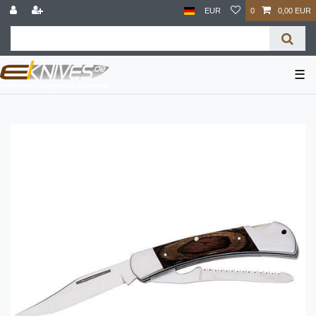
EUR
0
0,00 EUR
☰