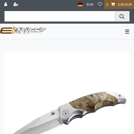
EUR
0
0,00 EUR
☰