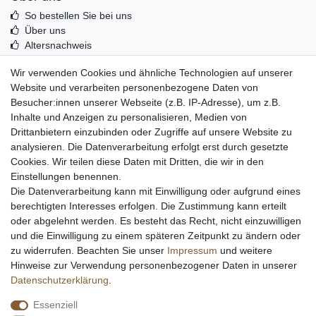
So bestellen Sie bei uns
Über uns
Altersnachweis
Entsorgung & Umwelt
Wir verwenden Cookies und ähnliche Technologien auf unserer
Echtheit von Kundenbewertungen
Website und verarbeiten personenbezogene Daten von
Messer Info Forum
Besucher:innen unserer Webseite (z.B. IP-Adresse), um z.B.
Inhalte und Anzeigen zu personalisieren, Medien von
Messer schärfen
Drittanbietern einzubinden oder Zugriffe auf unsere Website zu
Messerhersteller
analysieren. Die Datenverarbeitung erfolgt erst durch gesetzte
Stahltabelle
Cookies. Wir teilen diese Daten mit Dritten, die wir in den
Stahlarten
Einstellungen benennen.
Rockwell Härte
Die Datenverarbeitung kann mit Einwilligung oder aufgrund eines
Messerarten
berechtigten Interesses erfolgen. Die Zustimmung kann erteilt
Klingenformen
oder abgelehnt werden. Es besteht das Recht, nicht einzuwilligen
Holzarten
und die Einwilligung zu einem späteren Zeitpunkt zu ändern oder
zu widerrufen. Beachten Sie unser
Impressum
und weitere
Hinweise zur Verwendung personenbezogener Daten in unserer
Impressum
Daten­schutz­erklärung
AGB
Daten­schutz­erklärung
.
Essenziell
Widerrufs­recht
Kontakt
Vertrag widerrufen