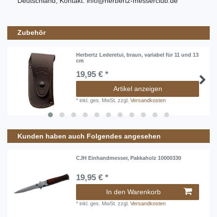
Deutschland
, Kontakt:
info@herbertz-messerclub.de
Zubehör
Herbertz Lederetui, braun, variabel für 11 und 13
cm
19,95 € *
Artikel anzeigen
*
inkl. ges. MwSt.
zzgl.
Versandkosten
Kunden haben auch Folgendes angesehen
CJH Einhandmesser, Pakkaholz 10000330
19,95 € *
In den Warenkorb
*
inkl. ges. MwSt.
zzgl.
Versandkosten