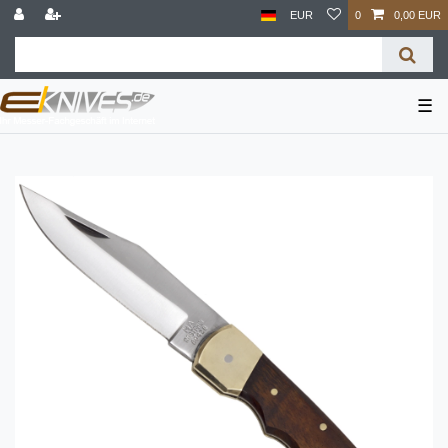
EUR
0
0,00 EUR
☰