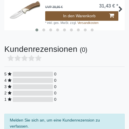
31,43 € *
UVP 39,95 €
In den Warenkorb
*
inkl. ges. MwSt.
zzgl.
Versandkosten
Kundenrezensionen
(0)
5
0
4
0
3
0
2
0
1
0
Melden Sie sich an, um eine Kundenrezension zu
verfassen.