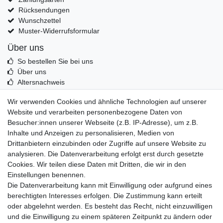
Rücksendungen
Wunschzettel
Muster-Widerrufsformular
Über uns
So bestellen Sie bei uns
Über uns
Altersnachweis
Entsorgung & Umwelt
Wir verwenden Cookies und ähnliche Technologien auf unserer
Echtheit von Kundenbewertungen
Website und verarbeiten personenbezogene Daten von
Messer Info Forum
Besucher:innen unserer Webseite (z.B. IP-Adresse), um z.B.
Inhalte und Anzeigen zu personalisieren, Medien von
Messer schärfen
Drittanbietern einzubinden oder Zugriffe auf unsere Website zu
Messerhersteller
analysieren. Die Datenverarbeitung erfolgt erst durch gesetzte
Stahltabelle
Cookies. Wir teilen diese Daten mit Dritten, die wir in den
Stahlarten
Einstellungen benennen.
Rockwell Härte
Die Datenverarbeitung kann mit Einwilligung oder aufgrund eines
Messerarten
berechtigten Interesses erfolgen. Die Zustimmung kann erteilt
Klingenformen
oder abgelehnt werden. Es besteht das Recht, nicht einzuwilligen
Holzarten
und die Einwilligung zu einem späteren Zeitpunkt zu ändern oder