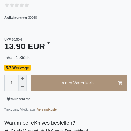
Artikelnummer
30960
UVP 18,50 €
*
13,90 EUR
Inhalt
1
Stück
5-7 Werktage
In den Warenkorb
Wunschliste
* inkl. ges. MwSt. zzgl.
Versandkosten
Warum bei eKnives bestellen?
Gratis Versand ab 39 € nach Deutschland