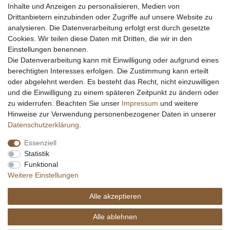
Inhalte und Anzeigen zu personalisieren, Medien von
Messer schärfen
Drittanbietern einzubinden oder Zugriffe auf unsere Website zu
Messerhersteller
analysieren. Die Datenverarbeitung erfolgt erst durch gesetzte
Stahltabelle
Cookies. Wir teilen diese Daten mit Dritten, die wir in den
Stahlarten
Einstellungen benennen.
Rockwell Härte
Die Datenverarbeitung kann mit Einwilligung oder aufgrund eines
Messerarten
berechtigten Interesses erfolgen. Die Zustimmung kann erteilt
Klingenformen
oder abgelehnt werden. Es besteht das Recht, nicht einzuwilligen
Holzarten
und die Einwilligung zu einem späteren Zeitpunkt zu ändern oder
zu widerrufen. Beachten Sie unser
Impressum
und weitere
Hinweise zur Verwendung personenbezogener Daten in unserer
Impressum
Daten­schutz­erklärung
AGB
Daten­schutz­erklärung
.
Essenziell
Widerrufs­recht
Kontakt
Vertrag widerrufen
Statistik
Funktional
Weitere Einstellungen
Alle akzeptieren
© Copyright Alle Preisangaben sind inkl. gesetzlicher Mehrwertsteuer und zzgl.
Versandkosten. Alle Grafiken und Warenzeichen auf dieser Seite unterliegen dem
Alle ablehnen
Recht der jeweiligen Eigentümer. copyright © 2026 Fa. eKnives.de