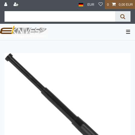
EUR
0
0,00 EUR
☰