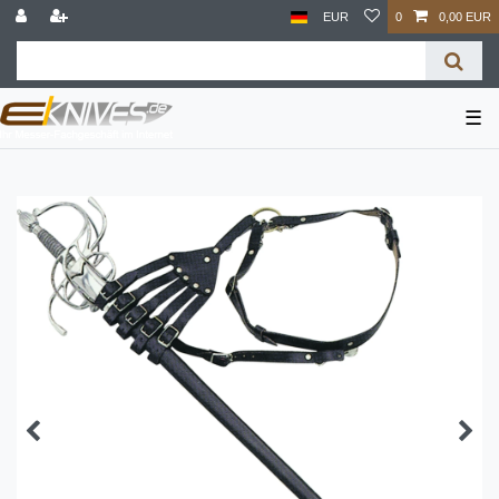
EUR
0
0,00 EUR
☰