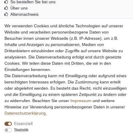
So bestellen Sie bei uns
Über uns
Altersnachweis
Entsorgung & Umwelt
Wir verwenden Cookies und ähnliche Technologien auf unserer
Echtheit von Kundenbewertungen
Website und verarbeiten personenbezogene Daten von
Messer Info Forum
Besucher:innen unserer Webseite (z.B. IP-Adresse), um z.B.
Inhalte und Anzeigen zu personalisieren, Medien von
Messer schärfen
Drittanbietern einzubinden oder Zugriffe auf unsere Website zu
Messerhersteller
analysieren. Die Datenverarbeitung erfolgt erst durch gesetzte
Stahltabelle
Cookies. Wir teilen diese Daten mit Dritten, die wir in den
Stahlarten
Einstellungen benennen.
Rockwell Härte
Die Datenverarbeitung kann mit Einwilligung oder aufgrund eines
Messerarten
berechtigten Interesses erfolgen. Die Zustimmung kann erteilt
Klingenformen
oder abgelehnt werden. Es besteht das Recht, nicht einzuwilligen
Holzarten
und die Einwilligung zu einem späteren Zeitpunkt zu ändern oder
zu widerrufen. Beachten Sie unser
Impressum
und weitere
Hinweise zur Verwendung personenbezogener Daten in unserer
Impressum
Daten­schutz­erklärung
AGB
Daten­schutz­erklärung
.
Essenziell
Widerrufs­recht
Kontakt
Vertrag widerrufen
Statistik