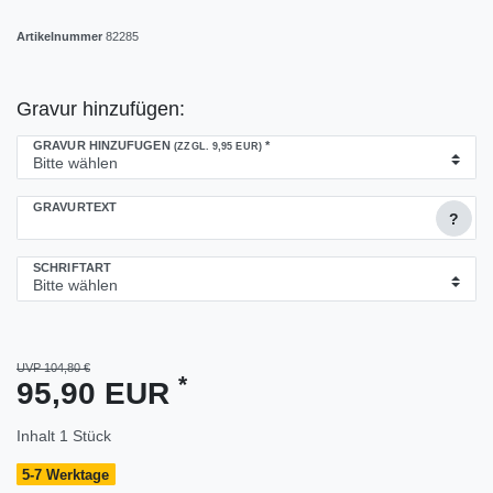
Artikelnummer
82285
Gravur hinzufügen:
GRAVUR HINZUFÜGEN
*
(ZZGL. 9,95 EUR)
GRAVURTEXT
?
SCHRIFTART
UVP 104,80 €
*
95,90 EUR
Inhalt
1
Stück
5-7 Werktage