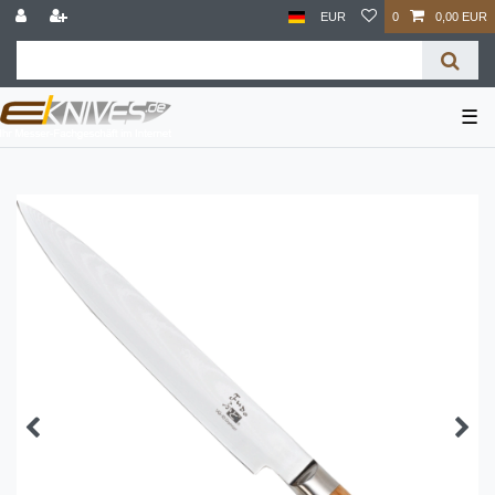
EUR
0
0,00 EUR
☰