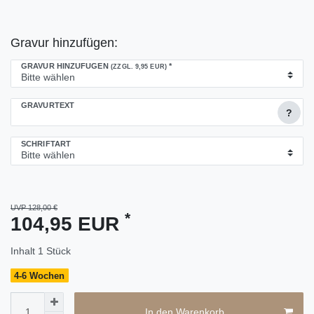
Gravur hinzufügen:
GRAVUR HINZUFÜGEN
*
(ZZGL. 9,95 EUR)
GRAVURTEXT
?
SCHRIFTART
UVP 128,00 €
*
104,95 EUR
Inhalt
1
Stück
4-6 Wochen
In den Warenkorb