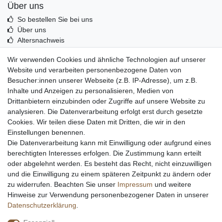
Über uns
So bestellen Sie bei uns
Über uns
Altersnachweis
Entsorgung & Umwelt
Wir verwenden Cookies und ähnliche Technologien auf unserer
Echtheit von Kundenbewertungen
Website und verarbeiten personenbezogene Daten von
Messer Info Forum
Besucher:innen unserer Webseite (z.B. IP-Adresse), um z.B.
Inhalte und Anzeigen zu personalisieren, Medien von
Messer schärfen
Drittanbietern einzubinden oder Zugriffe auf unsere Website zu
Messerhersteller
analysieren. Die Datenverarbeitung erfolgt erst durch gesetzte
Stahltabelle
Cookies. Wir teilen diese Daten mit Dritten, die wir in den
Stahlarten
Einstellungen benennen.
Rockwell Härte
Die Datenverarbeitung kann mit Einwilligung oder aufgrund eines
Messerarten
berechtigten Interesses erfolgen. Die Zustimmung kann erteilt
Klingenformen
oder abgelehnt werden. Es besteht das Recht, nicht einzuwilligen
Holzarten
und die Einwilligung zu einem späteren Zeitpunkt zu ändern oder
zu widerrufen. Beachten Sie unser
Impressum
und weitere
Hinweise zur Verwendung personenbezogener Daten in unserer
Impressum
Daten­schutz­erklärung
AGB
Daten­schutz­erklärung
.