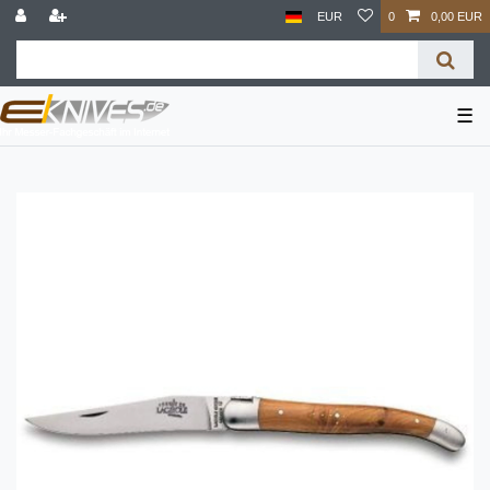
EUR
0
0,00 EUR
☰