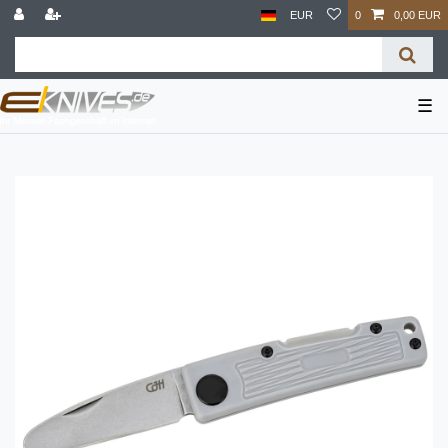
EUR
0
0,00 EUR
☰