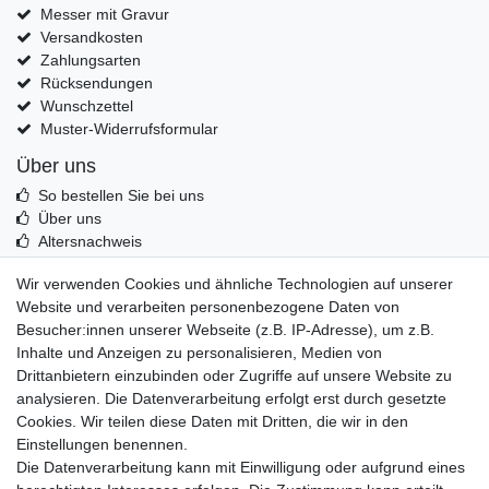
Messer mit Gravur
Versandkosten
Zahlungsarten
Rücksendungen
Wunschzettel
Muster-Widerrufsformular
Über uns
So bestellen Sie bei uns
Über uns
Altersnachweis
Entsorgung & Umwelt
Wir verwenden Cookies und ähnliche Technologien auf unserer
Echtheit von Kundenbewertungen
Website und verarbeiten personenbezogene Daten von
Messer Info Forum
Besucher:innen unserer Webseite (z.B. IP-Adresse), um z.B.
Inhalte und Anzeigen zu personalisieren, Medien von
Messer schärfen
Drittanbietern einzubinden oder Zugriffe auf unsere Website zu
Messerhersteller
analysieren. Die Datenverarbeitung erfolgt erst durch gesetzte
Stahltabelle
Cookies. Wir teilen diese Daten mit Dritten, die wir in den
Stahlarten
Einstellungen benennen.
Rockwell Härte
Die Datenverarbeitung kann mit Einwilligung oder aufgrund eines
Messerarten