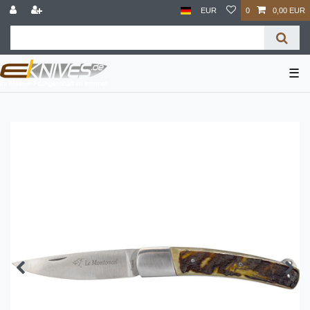
EUR
0
0,00 EUR
☰