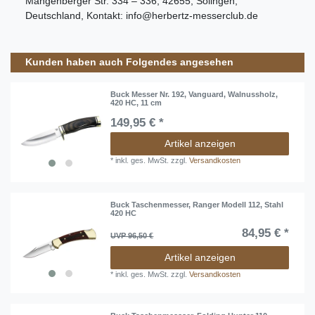
Mangenberger Str.
334 – 336
,
42655
,
Solingen
,
Deutschland
, Kontakt:
info@herbertz-messerclub.de
Kunden haben auch Folgendes angesehen
Buck Messer Nr. 192, Vanguard, Walnussholz,
420 HC, 11 cm
149,95 € *
Artikel anzeigen
*
inkl. ges. MwSt.
zzgl.
Versandkosten
Buck Taschenmesser, Ranger Modell 112, Stahl
420 HC
84,95 € *
UVP 96,50 €
Artikel anzeigen
*
inkl. ges. MwSt.
zzgl.
Versandkosten