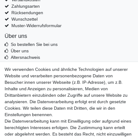
Zahlungsarten
Rücksendungen
Wunschzettel
Muster-Widerrufsformular
Über uns
So bestellen Sie bei uns
Über uns
Altersnachweis
Entsorgung & Umwelt
Wir verwenden Cookies und ähnliche Technologien auf unserer
Echtheit von Kundenbewertungen
Website und verarbeiten personenbezogene Daten von
Messer Info Forum
Besucher:innen unserer Webseite (z.B. IP-Adresse), um z.B.
Inhalte und Anzeigen zu personalisieren, Medien von
Messer schärfen
Drittanbietern einzubinden oder Zugriffe auf unsere Website zu
Messerhersteller
analysieren. Die Datenverarbeitung erfolgt erst durch gesetzte
Stahltabelle
Cookies. Wir teilen diese Daten mit Dritten, die wir in den
Stahlarten
Einstellungen benennen.
Rockwell Härte
Die Datenverarbeitung kann mit Einwilligung oder aufgrund eines
Messerarten
berechtigten Interesses erfolgen. Die Zustimmung kann erteilt
Klingenformen
oder abgelehnt werden. Es besteht das Recht, nicht einzuwilligen
Holzarten