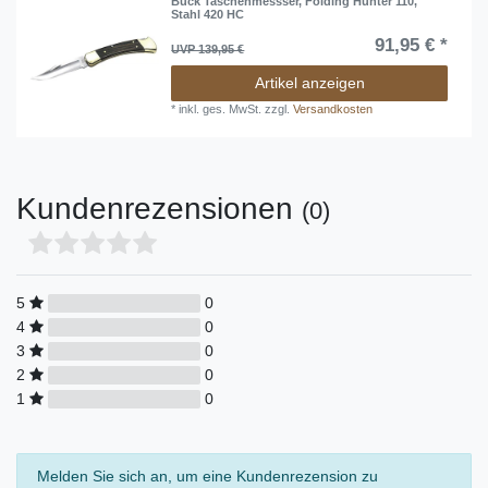
Buck Taschenmessser, Folding Hunter 110,
Stahl 420 HC
91,95 € *
UVP 139,95 €
Artikel anzeigen
*
inkl. ges. MwSt.
zzgl.
Versandkosten
Kundenrezensionen
(0)
5
0
4
0
3
0
2
0
1
0
Melden Sie sich an, um eine Kundenrezension zu