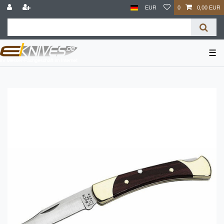
EUR
0
0,00 EUR
☰