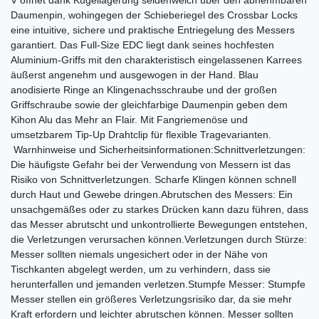
Daumenpin, wohingegen der Schieberiegel des Crossbar Locks
eine intuitive, sichere und praktische Entriegelung des Messers
garantiert. Das Full-Size EDC liegt dank seines hochfesten
Aluminium-Griffs mit den charakteristisch eingelassenen Karrees
äußerst angenehm und ausgewogen in der Hand. Blau
anodisierte Ringe an Klingenachsschraube und der großen
Griffschraube sowie der gleichfarbige Daumenpin geben dem
Kihon Alu das Mehr an Flair. Mit Fangriemenöse und
umsetzbarem Tip-Up Drahtclip für flexible Tragevarianten.
Warnhinweise und Sicherheitsinformationen:Schnittverletzungen:
Die häufigste Gefahr bei der Verwendung von Messern ist das
Risiko von Schnittverletzungen. Scharfe Klingen können schnell
durch Haut und Gewebe dringen.Abrutschen des Messers: Ein
unsachgemäßes oder zu starkes Drücken kann dazu führen, dass
das Messer abrutscht und unkontrollierte Bewegungen entstehen,
die Verletzungen verursachen können.Verletzungen durch Stürze:
Messer sollten niemals ungesichert oder in der Nähe von
Tischkanten abgelegt werden, um zu verhindern, dass sie
herunterfallen und jemanden verletzen.Stumpfe Messer: Stumpfe
Messer stellen ein größeres Verletzungsrisiko dar, da sie mehr
Kraft erfordern und leichter abrutschen können. Messer sollten