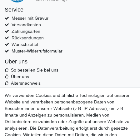
Service
Messer mit Gravur
Versandkosten
Zahlungsarten
Rücksendungen
Wunschzettel
Muster-Widerrufsformular
Über uns
So bestellen Sie bei uns
Über uns
Altersnachweis
Entsorgung & Umwelt
Wir verwenden Cookies und ähnliche Technologien auf unserer
Echtheit von Kundenbewertungen
Website und verarbeiten personenbezogene Daten von
Messer Info Forum
Besucher:innen unserer Webseite (z.B. IP-Adresse), um z.B.
Inhalte und Anzeigen zu personalisieren, Medien von
Messer schärfen
Drittanbietern einzubinden oder Zugriffe auf unsere Website zu
Messerhersteller
analysieren. Die Datenverarbeitung erfolgt erst durch gesetzte
Stahltabelle
Cookies. Wir teilen diese Daten mit Dritten, die wir in den
Stahlarten