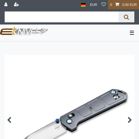
EUR
0
0,00 EUR
☰