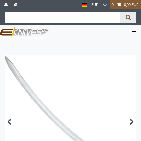
EUR
0
0,00 EUR
☰