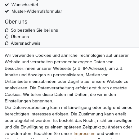
Wunschzettel
Muster-Widerrufsformular
Über uns
So bestellen Sie bei uns
Über uns
Altersnachweis
Entsorgung & Umwelt
Wir verwenden Cookies und ähnliche Technologien auf unserer
Echtheit von Kundenbewertungen
Website und verarbeiten personenbezogene Daten von
Messer Info Forum
Besucher:innen unserer Webseite (z.B. IP-Adresse), um z.B.
Inhalte und Anzeigen zu personalisieren, Medien von
Messer schärfen
Drittanbietern einzubinden oder Zugriffe auf unsere Website zu
Messerhersteller
analysieren. Die Datenverarbeitung erfolgt erst durch gesetzte
Stahltabelle
Cookies. Wir teilen diese Daten mit Dritten, die wir in den
Stahlarten
Einstellungen benennen.
Rockwell Härte
Die Datenverarbeitung kann mit Einwilligung oder aufgrund eines
Messerarten
berechtigten Interesses erfolgen. Die Zustimmung kann erteilt
Klingenformen
oder abgelehnt werden. Es besteht das Recht, nicht einzuwilligen
Holzarten
und die Einwilligung zu einem späteren Zeitpunkt zu ändern oder
zu widerrufen. Beachten Sie unser
Impressum
und weitere