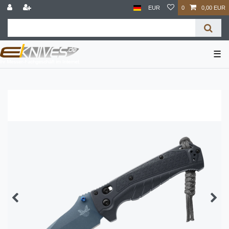
EUR
0
0,00 EUR
☰