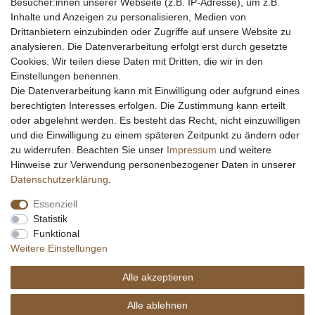
Besucher:innen unserer Webseite (z.B. IP-Adresse), um z.B.
Inhalte und Anzeigen zu personalisieren, Medien von
Messer schärfen
Drittanbietern einzubinden oder Zugriffe auf unsere Website zu
Messerhersteller
analysieren. Die Datenverarbeitung erfolgt erst durch gesetzte
Stahltabelle
Cookies. Wir teilen diese Daten mit Dritten, die wir in den
Stahlarten
Einstellungen benennen.
Rockwell Härte
Die Datenverarbeitung kann mit Einwilligung oder aufgrund eines
Messerarten
berechtigten Interesses erfolgen. Die Zustimmung kann erteilt
Klingenformen
oder abgelehnt werden. Es besteht das Recht, nicht einzuwilligen
Holzarten
und die Einwilligung zu einem späteren Zeitpunkt zu ändern oder
zu widerrufen. Beachten Sie unser
Impressum
und weitere
Hinweise zur Verwendung personenbezogener Daten in unserer
Impressum
Daten­schutz­erklärung
AGB
Daten­schutz­erklärung
.
Essenziell
Widerrufs­recht
Kontakt
Vertrag widerrufen
Statistik
Funktional
Weitere Einstellungen
Alle akzeptieren
© Copyright Alle Preisangaben sind inkl. gesetzlicher Mehrwertsteuer und zzgl.
Versandkosten. Alle Grafiken und Warenzeichen auf dieser Seite unterliegen dem
Alle ablehnen
Recht der jeweiligen Eigentümer. copyright © 2026 Fa. eKnives.de