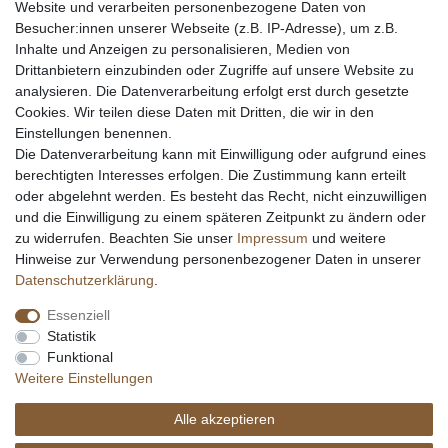
Website und verarbeiten personenbezogene Daten von
Messer Info Forum
Besucher:innen unserer Webseite (z.B. IP-Adresse), um z.B.
Inhalte und Anzeigen zu personalisieren, Medien von
Messer schärfen
Drittanbietern einzubinden oder Zugriffe auf unsere Website zu
Messerhersteller
analysieren. Die Datenverarbeitung erfolgt erst durch gesetzte
Stahltabelle
Cookies. Wir teilen diese Daten mit Dritten, die wir in den
Stahlarten
Einstellungen benennen.
Rockwell Härte
Die Datenverarbeitung kann mit Einwilligung oder aufgrund eines
Messerarten
berechtigten Interesses erfolgen. Die Zustimmung kann erteilt
Klingenformen
oder abgelehnt werden. Es besteht das Recht, nicht einzuwilligen
Holzarten
und die Einwilligung zu einem späteren Zeitpunkt zu ändern oder
zu widerrufen. Beachten Sie unser
Impressum
und weitere
Hinweise zur Verwendung personenbezogener Daten in unserer
Impressum
Daten­schutz­erklärung
AGB
Daten­schutz­erklärung
.
Essenziell
Widerrufs­recht
Kontakt
Vertrag widerrufen
Statistik
Funktional
Weitere Einstellungen
Alle akzeptieren
© Copyright Alle Preisangaben sind inkl. gesetzlicher Mehrwertsteuer und zzgl.
Versandkosten. Alle Grafiken und Warenzeichen auf dieser Seite unterliegen dem