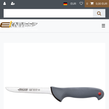
EUR
0
0,00 EUR
☰