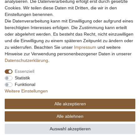
analysieren. Die Datenverarbeitung erfolgt erst durch gesetzte
Stahltabelle
Cookies. Wir teilen diese Daten mit Dritten, die wir in den
Stahlarten
Einstellungen benennen.
Rockwell Härte
Die Datenverarbeitung kann mit Einwilligung oder aufgrund eines
Messerarten
berechtigten Interesses erfolgen. Die Zustimmung kann erteilt
Klingenformen
oder abgelehnt werden. Es besteht das Recht, nicht einzuwilligen
Holzarten
und die Einwilligung zu einem späteren Zeitpunkt zu ändern oder
zu widerrufen. Beachten Sie unser
Impressum
und weitere
Hinweise zur Verwendung personenbezogener Daten in unserer
Impressum
Daten­schutz­erklärung
AGB
Daten­schutz­erklärung
.
Essenziell
Widerrufs­recht
Kontakt
Vertrag widerrufen
Statistik
Funktional
Weitere Einstellungen
Alle akzeptieren
© Copyright Alle Preisangaben sind inkl. gesetzlicher Mehrwertsteuer und zzgl.
Versandkosten. Alle Grafiken und Warenzeichen auf dieser Seite unterliegen dem
Alle ablehnen
Recht der jeweiligen Eigentümer. copyright © 2026 Fa. eKnives.de
SEHR GUT
(4.91 / 5)
Auswahl akzeptieren
aus
424
Bewertungen bei: ebay.de, amazon.de, shopvote.de ⓘ
Informationen zur Echtheit der Bewertungen