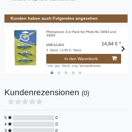
Kunden haben auch Folgendes angesehen
Pfeilspitzen 3-er Pack für Pfeile Nr. 33053 und
33054
14,84 € *
UVP 17,40 €
3
Stück
| 4,95 € / Stück
In den Warenkorb
*
inkl. ges. MwSt.
zzgl.
Versandkosten
Kundenrezensionen
(0)
5
0
4
0
3
0