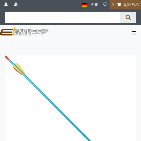
EUR
0
0,00 EUR
☰