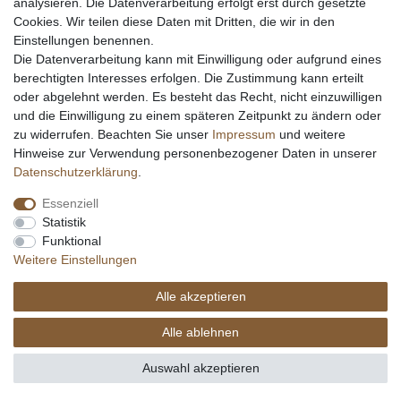
analysieren. Die Datenverarbeitung erfolgt erst durch gesetzte
Stahltabelle
Cookies. Wir teilen diese Daten mit Dritten, die wir in den
Stahlarten
Einstellungen benennen.
Rockwell Härte
Die Datenverarbeitung kann mit Einwilligung oder aufgrund eines
Messerarten
berechtigten Interesses erfolgen. Die Zustimmung kann erteilt
Klingenformen
oder abgelehnt werden. Es besteht das Recht, nicht einzuwilligen
Holzarten
und die Einwilligung zu einem späteren Zeitpunkt zu ändern oder
zu widerrufen. Beachten Sie unser
Impressum
und weitere
Hinweise zur Verwendung personenbezogener Daten in unserer
Impressum
Daten­schutz­erklärung
AGB
Daten­schutz­erklärung
.
Essenziell
Widerrufs­recht
Kontakt
Vertrag widerrufen
Statistik
Funktional
Weitere Einstellungen
Alle akzeptieren
© Copyright Alle Preisangaben sind inkl. gesetzlicher Mehrwertsteuer und zzgl.
Versandkosten. Alle Grafiken und Warenzeichen auf dieser Seite unterliegen dem
Alle ablehnen
Recht der jeweiligen Eigentümer. copyright © 2026 Fa. eKnives.de
SEHR GUT
(4.91 / 5)
Auswahl akzeptieren
aus
423
Bewertungen bei: ebay.de, amazon.de, shopvote.de ⓘ
Informationen zur Echtheit der Bewertungen