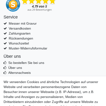
Service
Messer mit Gravur
Versandkosten
Zahlungsarten
Rücksendungen
Wunschzettel
Muster-Widerrufsformular
Über uns
So bestellen Sie bei uns
Über uns
Altersnachweis
Entsorgung & Umwelt
Wir verwenden Cookies und ähnliche Technologien auf unserer
Echtheit von Kundenbewertungen
Website und verarbeiten personenbezogene Daten von
Messer Info Forum
Besucher:innen unserer Webseite (z.B. IP-Adresse), um z.B.
Inhalte und Anzeigen zu personalisieren, Medien von
Messer schärfen
Drittanbietern einzubinden oder Zugriffe auf unsere Website zu
Messerhersteller