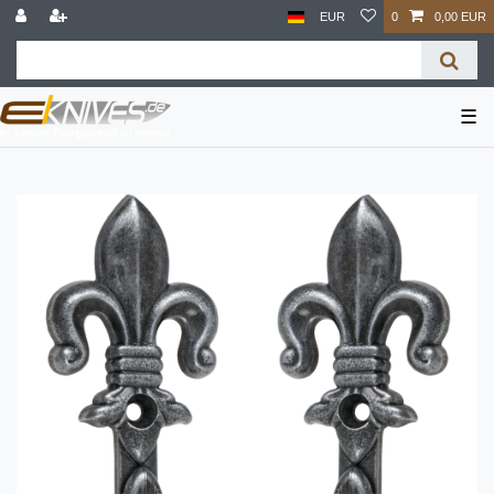
EUR
0
0,00 EUR
☰