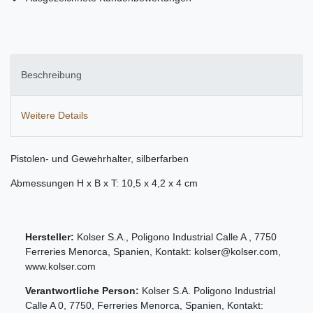
Beschreibung
Weitere Details
Pistolen- und Gewehrhalter, silberfarben
Abmessungen H x B x T: 10,5 x 4,2 x 4 cm
Hersteller:
Kolser S.A.
,
Poligono Industrial Calle A
,
7750
Ferreries Menorca
,
Spanien
, Kontakt:
kolser@kolser.com
,
www.kolser.com
Verantwortliche Person:
Kolser S.A.
Poligono Industrial
Calle A
0
,
7750
,
Ferreries Menorca
,
Spanien
, Kontakt: