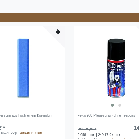
leifstein aus hochreinem Korundum
Felco 980 Pflegespray (ohne Treibgas)
€ *
14
UVP 16,95 €
. MwSt.
zzgl.
Versandkosten
0.056
Liter
| 249,17 € / Liter