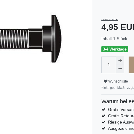
UVP 6,15 €
4,95 E
Inhalt
1
Stück
3-4 Werktage
Wunschliste
* inkl. ges. MwSt. zzgl.
Warum bei eK
Gratis Versa
Gratis Retour
Riesige Auswa
Ausgezeichn