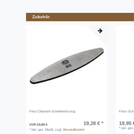
Zubehör
Felco Diamant-Schleifwerkzeug
Felco Sch
19,28 € *
19,95 
UVP 23,95 €
*
inkl. ges
*
inkl. ges. MwSt.
zzgl.
Versandkosten